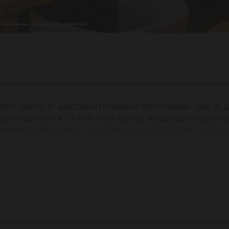
ящего шале и шестиметровыми потолками, где в 
десь отсылает к стилю well-being, когда все окр
менных джунглей – стройные стволы берез, а тиш
мероприятие от свадьбы и юбилея до корпоратива и
овека
овека