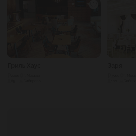
Гриль Хаус
Заря
2000
Г. Москва
3500
Г. Мос
85
Бибирево
100
Бибир