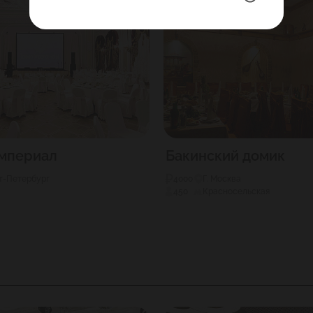
Империал
Бакинский домик
кт-Петербург
4000
Г. Москва
450
Красносельская