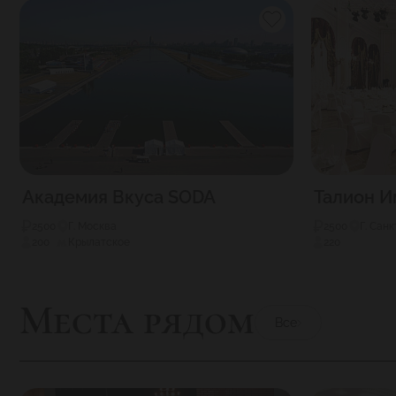
Академия Вкуса SODA
Талион 
2500
Г. Москва
2500
Г. Сан
200
Крылатское
220
Места рядом
Все