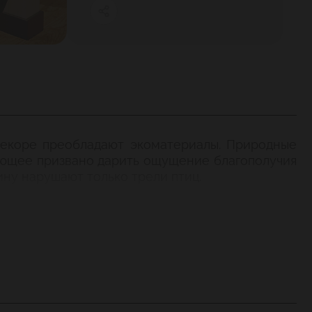
декоре преобладают экоматериалы. Природные
ужающее призвано дарить ощущение благополучия
ину нарушают только трели птиц.
 детского праздника.