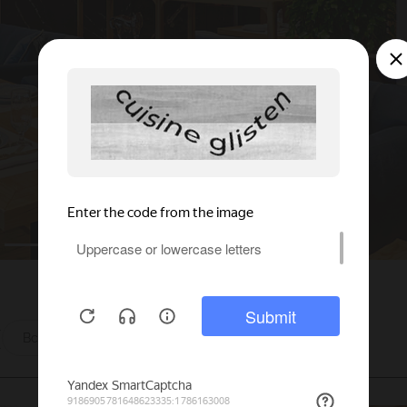
ы
Все