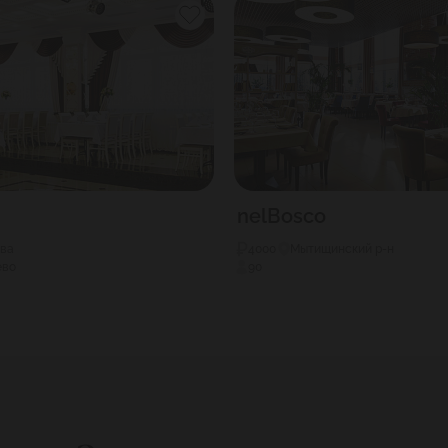
nelBosco
ква
4000
Мытищинский р-н
ево
90