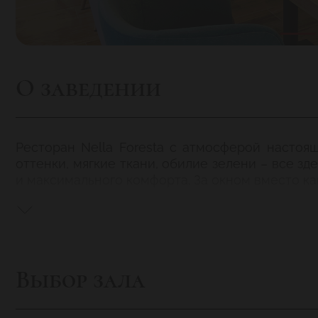
О заведении
Ресторан Nella Foresta с атмосферой насто
оттенки, мягкие ткани, обилие зелени – все з
и максимального комфорта. За окном вместо ка
В Nella Foresta возможно организовать любое 
Банкет – до 100 персон, от 5000 рублей на чел
Выбор зала
Фуршет – до 200 персон, от 3500 рублей на чел
VIP-комната на 12 персон
Отдельная гримерная комната