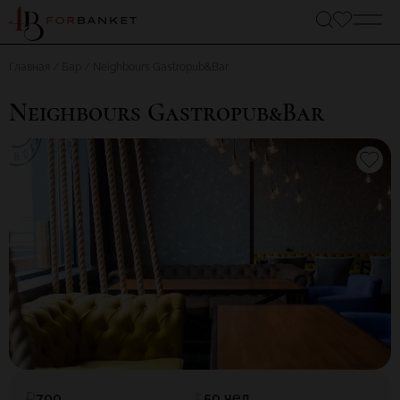
Главная
Бар
Neighbours Gastropub&Bar
Neighbours Gastropub&Bar
700
50 чел.