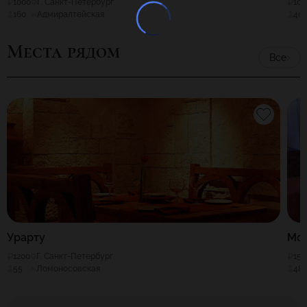
1000
Г. Санкт-Петербург
100
160
Адмиралтейская
40
Места рядом
Все
Урарту
Мор
1200
Г. Санкт-Петербург
150
55
Ломоносовская
48