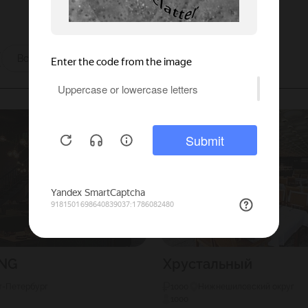
ы
Все
NG
Хрустальный
кт-Петербург
1000
Нижнешиловский округ
1000