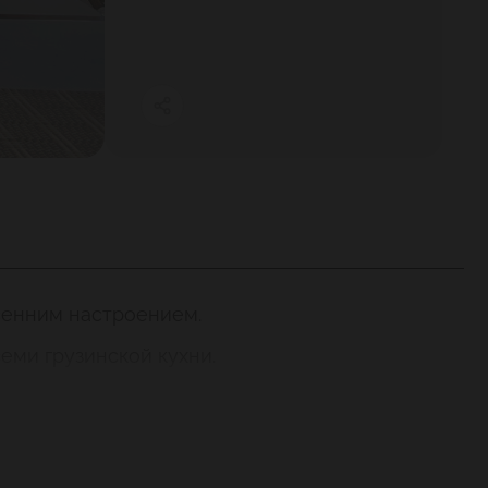
осенним настроением.
еми грузинской кухни.
ны с подушками – в «Сентябре» уютно и по-