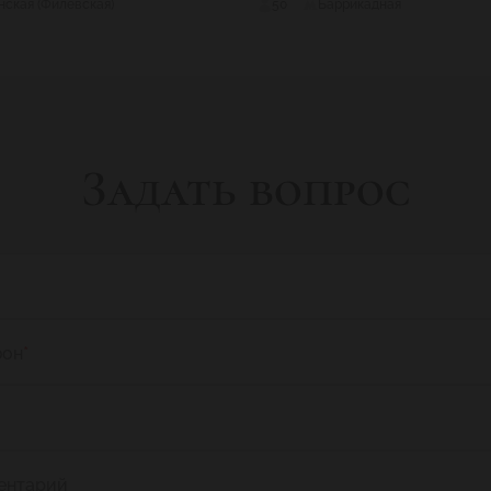
ская (Филевская)
50
Баррикадная
Задать вопрос
фон
*
ентарий