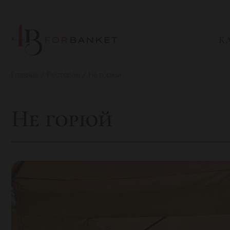
К
Главная
Ресторан
Не горюй
Не горюй