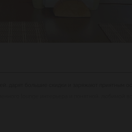
ней, дарят большие скидки и заряжают приятным 
енного lounge интерьера и понятной, любимой вс
, мерцание свечей и блеск люстр, уютные дива