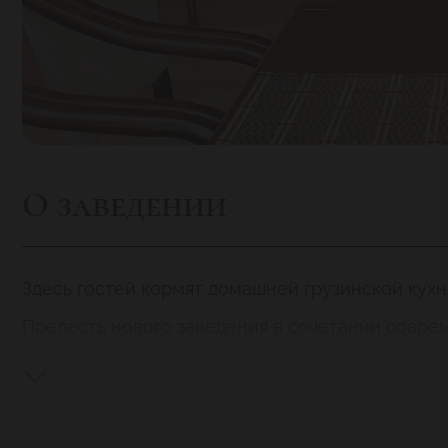
О заведении
Здесь гостей кормят домашней грузинской кух
Прелесть нового заведения в сочетании соврем
Приятная игра бежевых и шоколадных тонов
европейски комфортно.