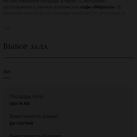
На Фестивальной площади, в парке «Сокольники»,
расположилось уютное итальянское
кафе «Меркато»
. В
выходные дни, когда на площади проводят DJ-вечеринки, в
заведение просто так не попадешь, лучше забронировать стол
заранее. В кафе угощают блюдами итальянской кухни, такими
как тальятелле, пицца, карпаччо, фокаччо и многими другими.
Вы можете расположиться в обеденном зале или на открытой
Выбор зала
веранде, чтобы понаблюдать за тренировками конькобежцев
зимой и роллеров летом. Также в заведении вам помогут
организовать любое торжественное мероприятие.
Зал
Площадь зала:
150 м.кв.
Вместимость банкет:
50 гостей
Вместимость фуршет: