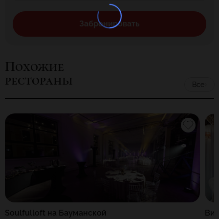
Забронировать
Похожие
рестораны
Все
Soulfulloft на Бауманской
Ви