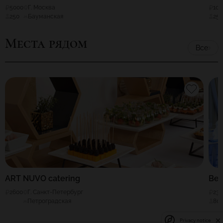
5000
Г. Москва
100
250
Бауманская
25
Места рядом
Все
ART NUVO catering
Ве
2600
Г. Санкт-Петербург
230
Петроградская
80
Privacy notice