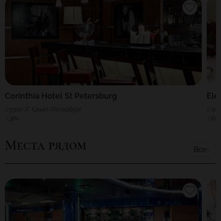
Corinthia Hotel St Petersburg
Ele
3300
Г. Санкт-Петербург
20
380
60
Места рядом
Все