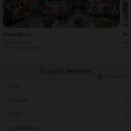
Отель Бета 3*
Рес
3100
Г. Москва
35
700
Измайловская
45
Задать вопрос
Privacy notice
Имя
Телефон
*
Email
Комментарий