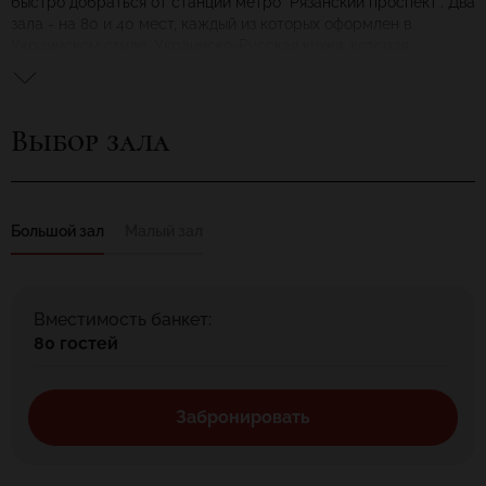
быстро добраться от станции метро "Рязанский проспект". Два
зала - на 80 и 40 мест, каждый из которых оформлен в
Украинском стиле, Украинско-Русская кухня, которая
придется по вкусу всем.
Наши двери открыты для каждого - от студентов, забежавших
выпить чашечку кофе, до бизнесменов,ищущих уединенное и
Выбор зала
тихое место для деловых переговоров или вкусного обеда, от
туристов - любителей традиционной украинской кухни, до
влюбленной пары, желающей поужинать в романтической
обстановке. Профессиональные музыканты весь вечер будут
петь для Вас самые любимые песни, а если Вы хотите
Большой зал
Малый зал
проявить свой талант в искусстве пения, милости просим на
сцену, публика оценит Вас по достоинству!
В большом светлом зале настоящая живая музыка!!!
В темном диско-зале будет самая зажигательная,самая
Вместимость банкет:
лучшая дискотека!
80 гостей
Кроме того, приглашаем Вас провести у нас корпоративные
вечеринки, фуршеты, свадебные и юбилейные торжества,
детские праздники.
Забронировать
Корпоративная вечеринка - это праздник для любой
организации или коллектива, это прекрасная возможность