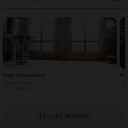
Все
Лофт Арткомбинат
Pal
3500
Г. Москва
30
60
Перово
80
Задать вопрос