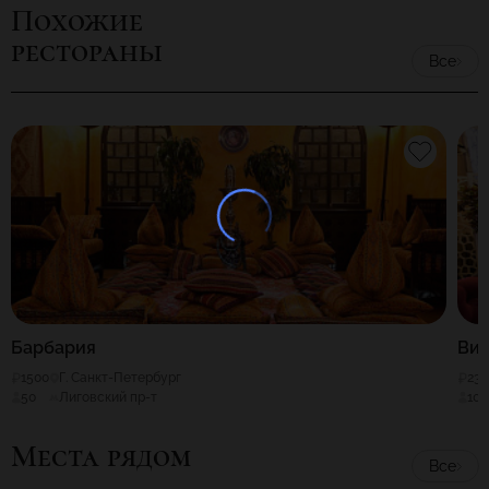
Похожие
рестораны
Все
Барбария
Ви
1500
Г. Санкт-Петербург
230
50
Лиговский пр-т
100
Места рядом
Все