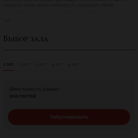
хорошую кухню икачественное обслуживание. Меню
сшироким выбором закусок, первых ивторых блюд, атакже
десертов удовлетворит посетителя ссамым изысканным
вкусом. Напитки изалкогольной карты подчеркнут вкус
выбранного блюда.
Выбор зала
1 зал
2 зал
3 зал
4 зал
5 зал
Вместимость банкет:
100 гостей
Забронировать