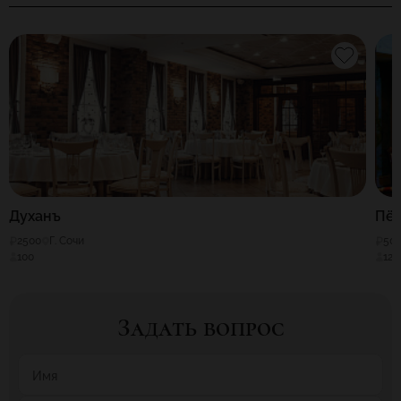
Духанъ
Пёт
2500
Г. Сочи
50
100
120
Задать вопрос
Имя