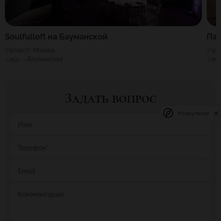
Soulfulloft на Бауманской
Па
5000
Г. Москва
30
250
Бауманская
60
Задать вопрос
Privacy notice
Имя
Телефон
*
Email
Комментарий