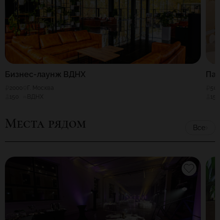
Бизнес-лаунж ВДНХ
Пар
2000
Г. Москва
50
150
ВДНХ
150
Места рядом
Все